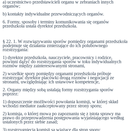
a) uczestnictwo przedstawicieli organu w zebraniach innych
organów;
b) kontakty indywidualne przewodniczących organów.
6. Formy, sposoby i terminy komunikowania się organów
przedszkola ustala dyrektor przedszkola.
§ 22. 1.
W rozwiązywaniu sporów pomiędzy organami przedszkola
podejmuje się działania zmierzające do ich polubownego
rozstrzygania:
1) dyrektor przedszkola, nauczyciele, pracownicy i rodzice,
powinni dążyć do rozstrzygania sporów w toku indywidualnych
rozmów między zainteresowanymi stronami,
2) wszelkie spory pomiędzy organami przedszkola próbuje
rozstrzygać dyrektor placówki drogą rozmów i negocjacji ze
stronami, uwzględniając ich ustawowe kompetencje,
2. Organy między sobą ustalają formy rozstrzygania sporów
poprzez:
1) dopuszczenie możliwości powołania komisji, w której skład
wchodzi mediator zaakceptowany przez strony sporu;
2) komisja, o której mowa po zapoznaniu się z istota sprawy ma
prawo do przeprowadzenia postępowania wyjaśniającego według
ustalonych przez siebie zasad;
3) rozstrzygnięcia komisji są wiążące dla stron sporu;