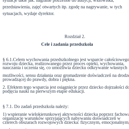
sytuacje takie jak: nagranie potrzebne do audycji, widowiska,
przedstawienia, zajęć otwartych itp. zgodę na nagrywanie, w tych
sytuacjach, wydaje dyrektor.
Rozdział 2.
Cele i zadania przedszkola
§ 6.1.
Celem wychowania przedszkolnego jest wsparcie całościoweg
rozwoju dziecka, realizowanego przez proces opieki, wychowania,
nauczania i uczenia się, co umożliwia dziecku odkrywanie własnych
możliwości, sensu działania oraz gromadzenie doświadczeń na drodz
prowadzącej do prawdy, dobra i piękna.
2. Efektem tego wsparcia jest osiągnięcie przez dziecko dojrzałości d
podjęcia nauki na pierwszym etapie edukacji.
§ 7.
1. Do zadań przedszkola należy:
1) wspieranie wielokierunkowej aktywności dziecka poprzez fachow
organizację warunków sprzyjających nabywaniu doświadczeń w
czterech obszarach rozwojowych dziecka: fizycznym, emocjonalnym