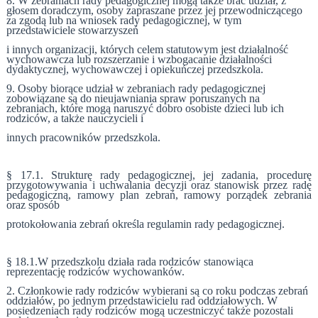
8. W zebraniach rady pedagogicznej mogą także brać udział, z
głosem doradczym, osoby zapraszane przez jej przewodniczącego
za zgodą lub na wniosek rady pedagogicznej, w tym
przedstawiciele stowarzyszeń
i innych organizacji, których celem statutowym jest działalność
wychowawcza lub rozszerzanie i wzbogacanie działalności
dydaktycznej, wychowawczej i opiekuńczej przedszkola.
9. Osoby biorące udział w zebraniach rady pedagogicznej
zobowiązane są do nieujawniania spraw poruszanych na
zebraniach, które mogą naruszyć dobro osobiste dzieci lub ich
rodziców, a także nauczycieli i
innych pracowników przedszkola.
§ 17.1. Strukturę rady pedagogicznej, jej zadania, procedurę
przygotowywania i uchwalania decyzji oraz stanowisk przez radę
pedagogiczną, ramowy plan zebrań, ramowy porządek zebrania
oraz sposób
protokołowania zebrań określa regulamin rady pedagogicznej.
§ 18.1.W przedszkolu działa rada rodziców stanowiąca
reprezentację rodziców wychowanków.
2. Członkowie rady rodziców wybierani są co roku podczas zebrań
oddziałów, po jednym przedstawicielu rad oddziałowych. W
posiedzeniach rady rodziców mogą uczestniczyć także pozostali