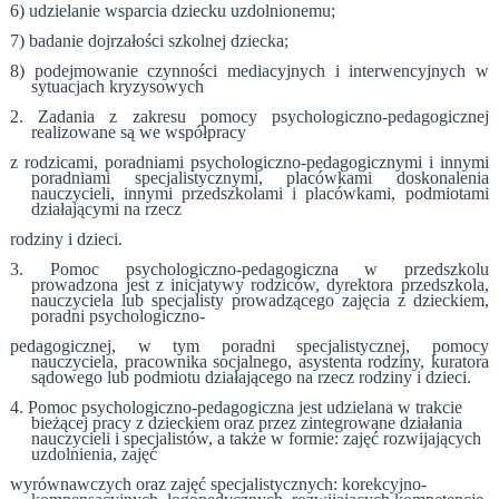
6) udzielanie wsparcia dziecku uzdolnionemu;
7) badanie dojrzałości szkolnej dziecka;
8) podejmowanie czynności mediacyjnych i interwencyjnych w
sytuacjach kryzysowych
2. Zadania z zakresu pomocy psychologiczno-pedagogicznej
realizowane są we współpracy
z rodzicami, poradniami psychologiczno-pedagogicznymi i innymi
poradniami specjalistycznymi, placówkami doskonalenia
nauczycieli, innymi przedszkolami i placówkami, podmiotami
działającymi na rzecz
rodziny i dzieci.
3. Pomoc psychologiczno-pedagogiczna w przedszkolu
prowadzona jest z inicjatywy rodziców, dyrektora przedszkola,
nauczyciela lub specjalisty prowadzącego zajęcia z dzieckiem,
poradni psychologiczno-
pedagogicznej, w tym poradni specjalistycznej, pomocy
nauczyciela, pracownika socjalnego, asystenta rodziny, kuratora
sądowego lub podmiotu działającego na rzecz rodziny i dzieci.
4. Pomoc psychologiczno-pedagogiczna jest udzielana w trakcie
bieżącej pracy z dzieckiem oraz przez zintegrowane działania
nauczycieli i specjalistów, a także w formie: zajęć rozwijających
uzdolnienia, zajęć
wyrównawczych oraz zajęć specjalistycznych: korekcyjno-