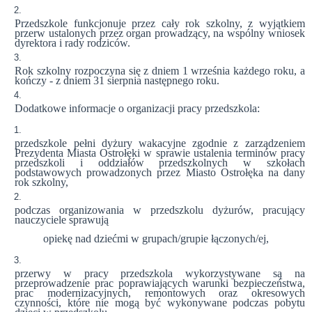
Przedszkole funkcjonuje przez cały rok szkolny, z wyjątkiem
przerw ustalonych przez organ prowadzący, na wspólny wniosek
dyrektora i rady rodziców.
Rok szkolny rozpoczyna się z dniem 1 września każdego roku, a
kończy - z dniem 31 sierpnia następnego roku.
Dodatkowe informacje o organizacji pracy przedszkola:
przedszkole pełni dyżury wakacyjne zgodnie z zarządzeniem
Prezydenta Miasta Ostrołęki w sprawie ustalenia terminów pracy
przedszkoli i oddziałów przedszkolnych w szkołach
podstawowych prowadzonych przez Miasto Ostrołęka na dany
rok szkolny,
podczas organizowania w przedszkolu dyżurów, pracujący
nauczyciele sprawują
opiekę nad dziećmi w grupach/grupie łączonych/ej,
przerwy w pracy przedszkola wykorzystywane są na
przeprowadzenie prac poprawiających warunki bezpieczeństwa,
prac modernizacyjnych, remontowych oraz okresowych
czynności, które nie mogą być wykonywane podczas pobytu