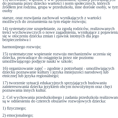
do poznania przez dziecko wartości i norm społecznych, których
źródłem jest rodzina, grupa w przedszkolu, inne dorosłe osoby, w ty
osoby
starsze, oraz rozwijania zachowań wynikających z wartości
możliwych do zrozumienia na tym etapie rozwoju;
14) systematyczne uzupełnianie, za zgodą rodziców, realizowanych
treści wychowawczych o nowe zagadnienia, wynikające z pojawieni
się w otoczeniu dziecka zmian i zjawisk istotnych dla jego
bezpieczeństwa i
harmonijnego rozwoju;
15) systematyczne wspieranie rozwoju mechanizmów uczenia się
dziecka, prowadzące do osiągnięcia przez nie poziomu
umożliwiającego podjęcie nauki w szkole;
16) organizowanie zajęć – zgodnie z potrzebami - umożliwiających
dziecku poznawanie kultury i języka mniejszości narodowej lub
etnicznej lub języka regionalnego;
17) tworzenie sytuacji edukacyjnych sprzyjających budowaniu
zainteresowania dziecka językiem obcym nowożytnym oraz chęci
poznawania innych kultur.
2. Cel wychowania przedszkolnego i zadania przedszkola realizowan
są
w odniesieniu do czterech obszarów rozwojowych dziecka:
1) fizycznego;
2) emocjonalnego;