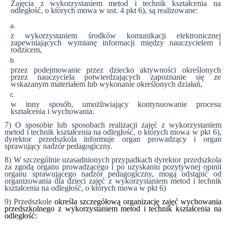
Zajęcia z wykorzystaniem metod i technik kształcenia na
odległość, o których mowa w ust. 4 pkt 6), są realizowane:
z wykorzystaniem środków komunikacji elektronicznej
zapewniających wymianę informacji między nauczycielem i
rodzicem,
przez podejmowanie przez dziecko aktywności określonych
przez nauczyciela potwierdzających zapoznanie się ze
wskazanym materiałem lub wykonanie określonych działań,
w inny sposób, umożliwiający kontynuowanie procesu
kształcenia i wychowania.
7) O sposobie lub sposobach realizacji zajęć z wykorzystaniem
metod i technik kształcenia na odległość, o których mowa w pkt 6),
dyrektor przedszkola informuje organ prowadzący i organ
sprawujący nadzór pedagogiczny.
8) W szczególnie uzasadnionych przypadkach dyrektor przedszkola
za zgodą organu prowadzącego i po uzyskaniu pozytywnej opinii
organu sprawującego nadzór pedagogiczny, mogą odstąpić od
organizowania dla dzieci zajęć z wykorzystaniem metod i technik
kształcenia na odległość, o których mowa w pkt 6)
9) Przedszkole
określa szczegółową organizację zajęć wychowania
przedszkolnego z wykorzystaniem metod i technik kształcenia na
odległość: