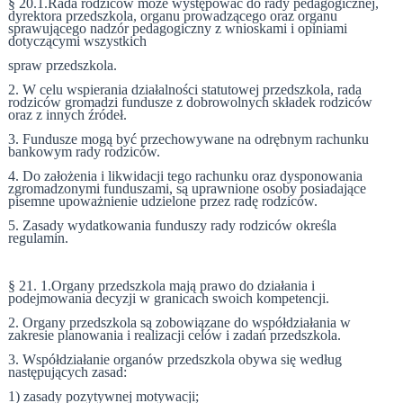
§ 20.1.Rada rodziców może występować do rady pedagogicznej,
dyrektora przedszkola, organu prowadzącego oraz organu
sprawującego nadzór pedagogiczny z wnioskami i opiniami
dotyczącymi wszystkich
spraw przedszkola.
2. W celu wspierania działalności statutowej przedszkola, rada
rodziców gromadzi fundusze z dobrowolnych składek rodziców
oraz z innych źródeł.
3. Fundusze mogą być przechowywane na odrębnym rachunku
bankowym rady rodziców.
4. Do założenia i likwidacji tego rachunku oraz dysponowania
zgromadzonymi funduszami, są uprawnione osoby posiadające
pisemne upoważnienie udzielone przez radę rodziców.
5. Zasady wydatkowania funduszy rady rodziców określa
regulamin.
§ 21. 1.Organy przedszkola mają prawo do działania i
podejmowania decyzji w granicach swoich kompetencji.
2. Organy przedszkola są zobowiązane do współdziałania w
zakresie planowania i realizacji celów i zadań przedszkola.
3. Współdziałanie organów przedszkola obywa się według
następujących zasad:
1) zasady pozytywnej motywacji;