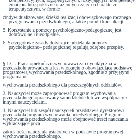
kompensacyjnych, logopedycznych, rozwijających kompetencje
emocjonalno-społeczne oraz innych zajęć o charakterze
terapeutycznym, w formie
zindywidualizowanej ścieżki realizacji obowiązkowego rocznego
przygotowania przedszkolnego, a także porad i konsultacji.
5. Korzystanie z pomocy psychologiczno-pedagogicznej jest
dobrowolne i nieodpłatne.
6. Szczegółowe zasady dotyczące udzielania pomocy
psychologiczno– pedagogicznej regulują odrębne przepisy.
§ 13.1.
Praca opiekuńczo-wychowawcza i dydaktyczna w
przedszkolu prowadzona jest w oparciu o obowiązującą podstawę
programową wychowania przedszkolnego, zgodnie z przyjętymi
programami
wychowania przedszkolnego dla poszczególnych oddziałów.
2. Nauczyciel może zaproponować program wychowania
przedszkolnego opracowany samodzielnie lub we współpracy z
innymi nauczycielami.
3. Nauczyciel lub zespół nauczycieli przedstawia dyrektorowi
przedszkola program wychowania przedszkolnego. Program
wychowania przedszkolnego może obejmować treści nauczania
wykraczające poza
zakres treści nauczania ustalonych w podstawie programowej
wychowania przedszkolnego.