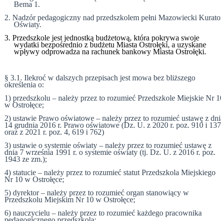
Bema 1.
2. Nadzór pedagogiczny nad przedszkolem pełni Mazowiecki
Kurato
Oświaty.
3. Przedszkole
jest jednostką budżetową, która pokrywa swoje
wydatki bezpośrednio z budżetu Miasta Ostrołęki, a uzyskane
wpływy odprowadza na rachunek bankowy Miasta Ostrołęki.
§ 3.
1. Ilekroć w dalszych przepisach jest mowa bez bliższego
określenia o:
1) przedszkolu – należy przez to rozumieć Przedszkole Miejskie Nr 1
w Ostrołęce;
2) ustawie Prawo oświatowe – należy przez to rozumieć ustawę z dni
14 grudnia 2016 r. Prawo oświatowe (Dz. U. z 2020 r. poz. 910 i 13
oraz z 2021 r. poz. 4, 619 i 762)
3) ustawie o systemie oświaty – należy przez to rozumieć ustawę z
dnia 7 września 1991 r. o systemie oświaty (tj. Dz. U. z 2016 r. poz.
1943 ze zm.);
4) statucie – należy przez to rozumieć statut Przedszkola Miejskiego
Nr 10 w Ostrołęce;
5) dyrektor – należy przez to rozumieć organ stanowiący w
Przedszkolu Miejskim Nr 10 w Ostrołęce;
6) nauczycielu – należy przez to rozumieć każdego pracownika
pedagogicznego przedszkola;