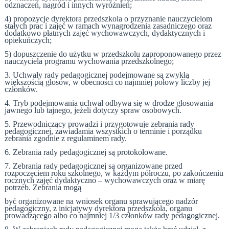
odznaczeń, nagród i innych wyróżnień;
4) propozycje dyrektora przedszkola o przyznanie nauczycielom
stałych prac i zajęć w ramach wynagrodzenia zasadniczego oraz
dodatkowo płatnych zajęć wychowawczych, dydaktycznych i
opiekuńczych;
5) dopuszczenie do użytku w przedszkolu zaproponowanego przez
nauczyciela programu wychowania przedszkolnego;
3. Uchwały rady pedagogicznej podejmowane są zwykłą
większością głosów, w obecności co najmniej połowy liczby jej
członków.
4. Tryb podejmowania uchwał odbywa się w drodze głosowania
jawnego lub tajnego, jeżeli dotyczy spraw osobowych.
5. Przewodniczący prowadzi i przygotowuje zebrania rady
pedagogicznej, zawiadamia wszystkich o terminie i porządku
zebrania zgodnie z regulaminem rady.
6. Zebrania rady pedagogicznej są protokołowane.
7. Zebrania rady pedagogicznej są organizowane przed
rozpoczęciem roku szkolnego, w każdym półroczu, po zakończeniu
rocznych zajęć dydaktyczno – wychowawczych oraz w miarę
potrzeb. Zebrania mogą
być organizowane na wniosek organu sprawującego nadzór
pedagogiczny, z inicjatywy dyrektora przedszkola, organu
prowadzącego albo co najmniej 1/3 członków rady pedagogicznej.