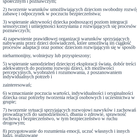
społecznym i poznawczym;
2) tworzenie warunków umożliwiających dzieciom swobodny rozwój
zabawę i odpoczynek w poczuciu bezpieczeństwa;
3) wspieranie aktywności dziecka podnoszącej poziom integracji
sensorycznej i umiejętności korzystania z rozwijających się procesów
poznawczych;
4) zapewnienie prawidłowej organizacji warunków sprzyjających
nabywaniu przez dzieci doświadczeń, które umożliwią im ciągłość
procesów adaptacji oraz pomoc dzieciom rozwijającym się w sposób
nieharmonijny, wolniejszy lub przyspieszony;
5) wspieranie samodzielnej dziecięcej eksploracji świata, dobór treści
adekwatnych do poziomu rozwoju dzieci, ich możliwości
percepcyjnych, wyobrażeń i rozumowania, z poszanowaniem
indywidualnych potrzeb i
zainteresowań;
6) wzmacnianie poczucia wartości, indywidualności i oryginalności
dziecka oraz potrzeby tworzenia relacji osobowych i uczestnictwa w
grupie;
7) tworzenie sytuacji sprzyjających rozwojowi nawyków i zachowań
prowadzących do samodzielności, dbania o zdrowie, sprawność
ruchową i bezpieczeństwo, w tym bezpieczeństwo w ruchu
drogowym;
8) przygotowanie do rozumienia emocji, uczuć własnych i innych
ludzi, realizowane