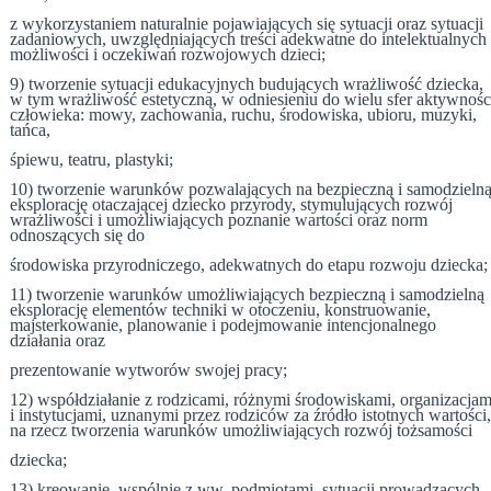
z wykorzystaniem naturalnie pojawiających się sytuacji oraz sytuacji
zadaniowych, uwzględniających treści adekwatne do intelektualnych
możliwości i oczekiwań rozwojowych dzieci;
9) tworzenie sytuacji edukacyjnych budujących wrażliwość dziecka,
w tym wrażliwość estetyczną, w odniesieniu do wielu sfer aktywnośc
człowieka: mowy, zachowania, ruchu, środowiska, ubioru, muzyki,
tańca,
śpiewu, teatru, plastyki;
10) tworzenie warunków pozwalających na bezpieczną i samodzieln
eksplorację otaczającej dziecko przyrody, stymulujących rozwój
wrażliwości i umożliwiających poznanie wartości oraz norm
odnoszących się do
środowiska przyrodniczego, adekwatnych do etapu rozwoju dziecka;
11) tworzenie warunków umożliwiających bezpieczną i samodzielną
eksplorację elementów techniki w otoczeniu, konstruowanie,
majsterkowanie, planowanie i podejmowanie intencjonalnego
działania oraz
prezentowanie wytworów swojej pracy;
12) współdziałanie z rodzicami, różnymi środowiskami, organizacjam
i instytucjami, uznanymi przez rodziców za źródło istotnych wartości
na rzecz tworzenia warunków umożliwiających rozwój tożsamości
dziecka;
13) kreowanie, wspólnie z ww. podmiotami, sytuacji prowadzących