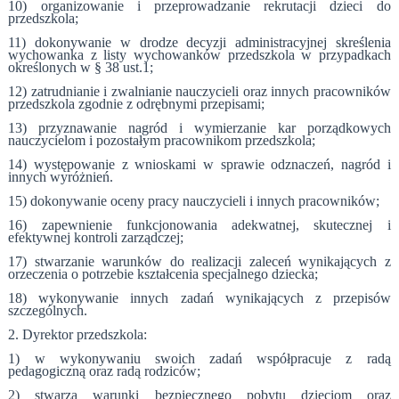
10) organizowanie i przeprowadzanie rekrutacji dzieci do
przedszkola;
11) dokonywanie w drodze decyzji administracyjnej skreślenia
wychowanka z listy wychowanków przedszkola w przypadkach
określonych w § 38 ust.1;
12) zatrudnianie i zwalnianie nauczycieli oraz innych pracowników
przedszkola zgodnie z odrębnymi przepisami;
13) przyznawanie nagród i wymierzanie kar porządkowych
nauczycielom i pozostałym pracownikom przedszkola;
14) występowanie z wnioskami w sprawie odznaczeń, nagród i
innych wyróżnień.
15) dokonywanie oceny pracy nauczycieli i innych pracowników;
16) zapewnienie funkcjonowania adekwatnej, skutecznej i
efektywnej kontroli zarządczej;
17) stwarzanie warunków do realizacji zaleceń wynikających z
orzeczenia o potrzebie kształcenia specjalnego dziecka;
18) wykonywanie innych zadań wynikających z przepisów
szczególnych.
2. Dyrektor przedszkola:
1) w wykonywaniu swoich zadań współpracuje z radą
pedagogiczną oraz radą rodziców;
2) stwarza warunki bezpiecznego pobytu dzieciom oraz