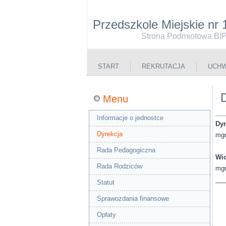
Przedszkole Miejskie nr 
Strona Podmiotowa BI
START
REKRUTACJA
UCHW
Menu
___
Informacje o jednostce
Dyr
Dyrekcja
mgr
Rada Pedagogiczna
Wic
Rada Rodziców
mgr
___
Statut
Sprawozdania finansowe
Opłaty