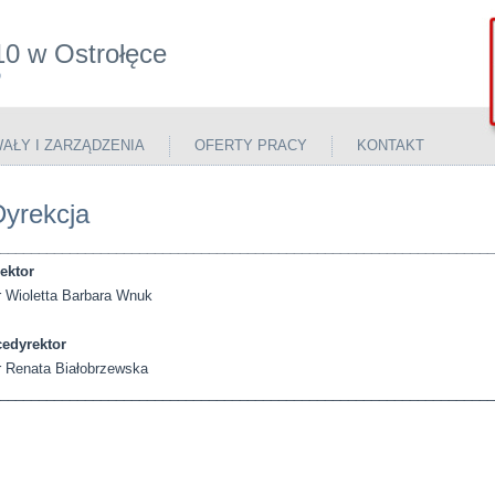
10 w Ostrołęce
P
AŁY I ZARZĄDZENIA
OFERTY PRACY
KONTAKT
Dyrekcja
________________________________________________________________
ektor
 Wioletta Barbara Wnuk
edyrektor
 Renata Białobrzewska
________________________________________________________________