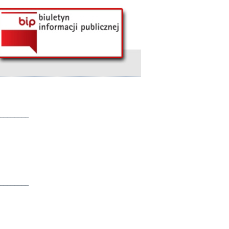
________
________